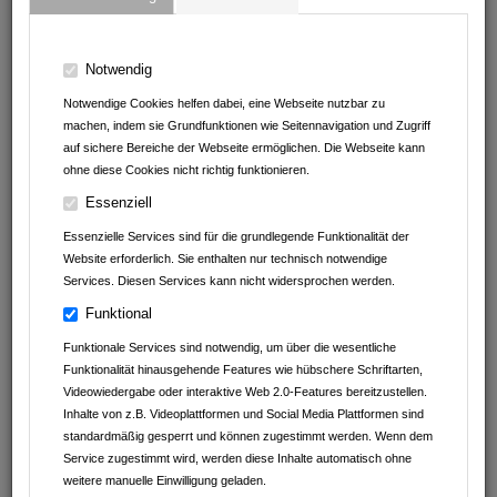
ANGEBOTE VON
Notwendig
Notwendige Cookies helfen dabei, eine Webseite nutzbar zu
Imbiss am Baumarkt
machen, indem sie Grundfunktionen wie Seitennavigation und Zugriff
auf sichere Bereiche der Webseite ermöglichen. Die Webseite kann
Andrea Erath - Bosch Cookit Handelsvertretung
ohne diese Cookies nicht richtig funktionieren.
Müller Reisen
Essenziell
Essenzielle Services sind für die grundlegende Funktionalität der
clever fit Mosbach
Website erforderlich. Sie enthalten nur technisch notwendige
Services. Diesen Services kann nicht widersprochen werden.
Leintalzoo Schwaigern
Funktional
Fachwerk Optik
Funktionale Services sind notwendig, um über die wesentliche
Funktionalität hinausgehende Features wie hübschere Schriftarten,
Kaffeefaktur
Videowiedergabe oder interaktive Web 2.0-Features bereitzustellen.
Inhalte von z.B. Videoplattformen und Social Media Plattformen sind
Autohaus Schwarz GmbH&Co.KG
standardmäßig gesperrt und können zugestimmt werden. Wenn dem
Service zugestimmt wird, werden diese Inhalte automatisch ohne
Avdyli Immobilien
weitere manuelle Einwilligung geladen.