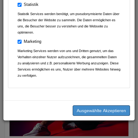
Statistik
Abnehmen im Liegen Sinsheim
Statistik Services werden benötigt, um pseudonymisierte Daten über
D.A.S. Nachhilfeinstitut UG (haftungsbeschränkt)
die Besucher der Website zu sammeln. Die Daten ermöglichen es
uns, die Besucher besser zu verstehen und die Webseite zu
Geschmackvoll Food Club
optimieren.
Marketing
K&J Kompressionsversorgung
Marketing Services werden von uns und Dritten genutzt, um das
Thermen & Badewelt Sinsheim
Verhalten einzelner Nutzer aufzuzeichnen, die gesammelten Daten
zu analysieren und z.B. personalisierte Werbung anzuzeigen. Diese
Bäckerei Mayer
Services ermöglichen es uns, Nutzer über mehrere Websites hinweg
zu verfolgen.