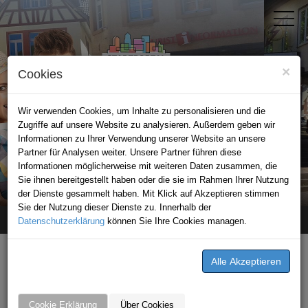
×
Cookies
Wir verwenden Cookies, um Inhalte zu personalisieren und die
Zugriffe auf unsere Website zu analysieren. Außerdem geben wir
Informationen zu Ihrer Verwendung unserer Website an unsere
Partner für Analysen weiter. Unsere Partner führen diese
Informationen möglicherweise mit weiteren Daten zusammen, die
STADTPORTAL MOSBACH
Sie ihnen bereitgestellt haben oder die sie im Rahmen Ihrer Nutzung
der Dienste gesammelt haben. Mit Klick auf Akzeptieren stimmen
Sie der Nutzung dieser Dienste zu. Innerhalb der
Datenschutzerklärung
Home
Angebote
clever fit Mosbach
können Sie Ihre Cookies managen.
ANGEBOTE VON CLEVER FIT
MOSBACH AUS DER REGION
Cookie Erklärung
Über Cookies
Hier können Sie sparen!