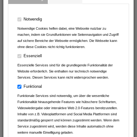
Der Mosbacher Sommer hat sich seit 1986 im Kulturleben der
Stadt Mosbach etabliert und ist seither nicht mehr wegzudenken.
Eröffnet wird die Open Air Veranstaltungsreihe jeweils im Juli und
Notwendig
endet Anfang September. Kabarett, Theater für Groß und Klein,
Notwendige Cookies helfen dabei, eine Webseite nutzbar zu
Kunstausstellungen, das Open Air-Kino und viel Musik von
machen, indem sie Grundfunktionen wie Seitennavigation und Zugriff
Klassik über Rock bis hin zur Volksmusik: Der Sommer bietet ein
auf sichere Bereiche der Webseite ermöglichen. Die Webseite kann
abwechslungsreiches Kulturprogramm an dem Jung und Alt ihre
ohne diese Cookies nicht richtig funktionieren.
Freude haben. Das Programmheft des Mosbacher Sommers ist
jedes Jahr ab Mitte Mai in der Tourist Information und in den
Essenziell
Mosbacher Geschäften erhältlich.
Essenzielle Services sind für die grundlegende Funktionalität der
Website erforderlich. Sie enthalten nur technisch notwendige
Services. Diesen Services kann nicht widersprochen werden.
Funktional
LETZTE NEWS
Funktionale Services sind notwendig, um über die wesentliche
17.02.2026
Funktionalität hinausgehende Features wie hübschere Schriftarten,
Feiern Sie den schönsten Tag im Jahr mit leuchtenden Kinderaugen
Videowiedergabe oder interaktive Web 2.0-Features bereitzustellen.
und unvergesslichen Momenten
Inhalte von z.B. Videoplattformen und Social Media Plattformen sind
Tierisches Geburtstagsprogramm im Leintalzoo
standardmäßig gesperrt und können zugestimmt werden. Wenn dem
Service zugestimmt wird, werden diese Inhalte automatisch ohne
11.02.2026
weitere manuelle Einwilligung geladen.