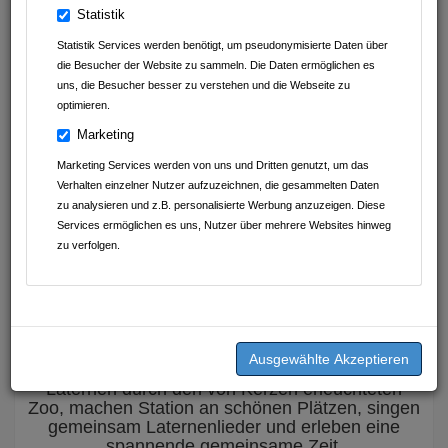
Statistik
Statistik Services werden benötigt, um pseudonymisierte Daten über
die Besucher der Website zu sammeln. Die Daten ermöglichen es
uns, die Besucher besser zu verstehen und die Webseite zu
optimieren.
Marketing
Am Samstag , den 08.11., und am Sonntag, den
Marketing Services werden von uns und Dritten genutzt, um das
09.11., jeweils um 17.15 Uhr startet wieder unser
Verhalten einzelner Nutzer aufzuzeichnen, die gesammelten Daten
beliebter Laternenlauf im Leintalzoo.
zu analysieren und z.B. personalisierte Werbung anzuzeigen. Diese
Einlass ist ab 16.45 Uhr
Services ermöglichen es uns, Nutzer über mehrere Websites hinweg
zu verfolgen.
Treffpunkt: Eingangsbereich des Leintalzoos bei
der Feuerschale
Laternen bitte mitbringen und gerne auch eine
Tasse für leckeren Punsch oder Glühwein nach
dem Laternenlauf.
Wir hören Geschichten, ziehen mit unseren
Laternen durch den von Kerzen erleuchteten
Zoo, machen Station an schönen Plätzen, singen
gemeinsam Laternenlieder und erleben eine
spannende gemeinsame Zeit.