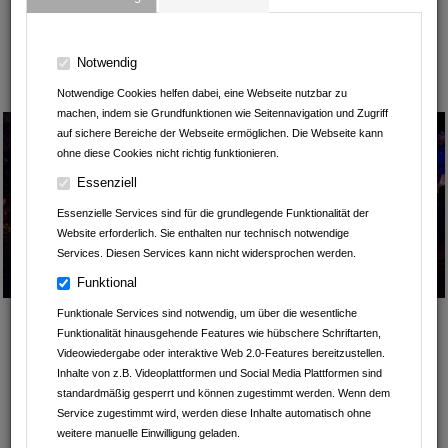
17:15 Uhr
bis
09.11.2025
Notwendig
18:30 Uhr
Notwendige Cookies helfen dabei, eine Webseite nutzbar zu
machen, indem sie Grundfunktionen wie Seitennavigation und Zugriff
auf sichere Bereiche der Webseite ermöglichen. Die Webseite kann
ohne diese Cookies nicht richtig funktionieren.
Essenziell
Essenzielle Services sind für die grundlegende Funktionalität der
Website erforderlich. Sie enthalten nur technisch notwendige
Services. Diesen Services kann nicht widersprochen werden.
Funktional
Funktionale Services sind notwendig, um über die wesentliche
Von Leintalzoo Schwaigern
Funktionalität hinausgehende Features wie hübschere Schriftarten,
Videowiedergabe oder interaktive Web 2.0-Features bereitzustellen.
08.11. und 09.11.2025
Inhalte von z.B. Videoplattformen und Social Media Plattformen sind
LATERNENLAUF IM
standardmäßig gesperrt und können zugestimmt werden. Wenn dem
LEINTALZOO - JETZT
Service zugestimmt wird, werden diese Inhalte automatisch ohne
weitere manuelle Einwilligung geladen.
BUCHEN!